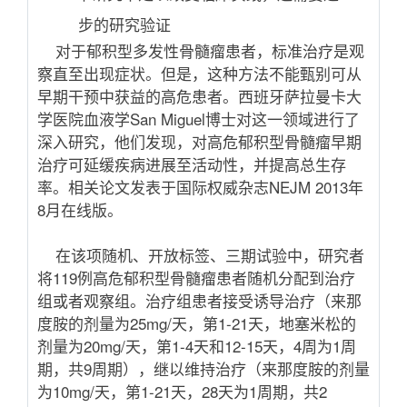
步的研究验证
对于郁积型多发性骨髓瘤患者，标准治疗是观
察直至出现症状。但是，这种方法不能甄别可从
早期干预中获益的高危患者。西班牙萨拉曼卡大
学医院血液学
San Miguel
博士对这一领域进行了
深入研究，他们发现，对高危郁积型骨髓瘤早期
治疗可延缓疾病进展至活动性，并提高总生存
率。相关论文发表于国际权威杂志
NEJM 2013
年
8
月在线版。
在该项随机、开放标签、三期试验中，研究者
将
119
例高危郁积型骨髓瘤患者随机分配到治疗
组或者观察组。治疗组患者接受诱导治疗（来那
度胺的剂量为
25mg/
天，第
1-21
天，地塞米松的
剂量为
20mg/
天，第
1-4
天和
12-15
天，
4
周为
1
周
期，共
9
周期），继以维持治疗（来那度胺的剂量
为
10mg/
天，第
1-21
天，
28
天为
1
周期，共
2