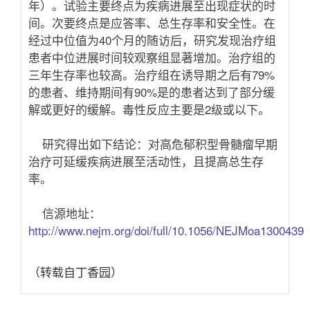
年）。试验主要终点为疾病进展至出现症状的时
间。次要终点是应答率、总生存率和安全性。在
经过中位值为
40
个月的随访后，研究发现治疗组
患者中位进展时间较观察组显著增加。治疗组的
三年生存率也较高。治疗组在诱导期之后有
79%
的患者、维持期间有
90%
是的患者达到了部分缓
解或更好的缓解。毒性反应主要是
2
级或以下。
研究得出如下结论：对高危郁积型骨髓瘤早期
治疗可延缓疾病进展至活动性，且提高总生存
率。
信源地址：
http://www.nejm.org/doi/full/10.1056/NEJMoa1300439
（转载自丁香园）