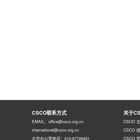
CSCO联系方式
关于CS
EMAIL：office@csco.org.cn
CSCO 
international@csco.org.cn
CSCO 
北京办公室电话：010-67726451
CSCO 