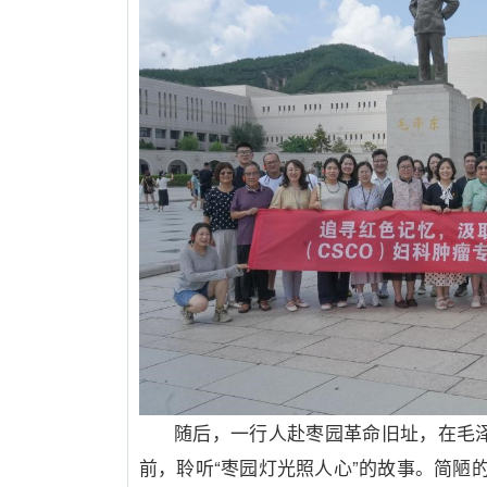
随后，一行人赴枣园革命旧址，在毛
前，聆听
“
枣园灯光照人心
”
的故事。简陋