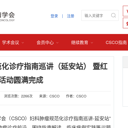

登录
|
注册
学术会议
会员中心
继续教育
CSCO指南



规范化诊疗指南巡讲（延安站） 暨红
活动圆满完成
浏览次数：2266次
来源：CSCO
作者：CSCO
学会（
CSCO
）妇科肿瘤规范化诊疗指南巡讲
-
延安站”
肿瘤诊疗前沿，围绕指南解读、临床病例实践等议题