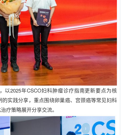
，以
2025
年
CSCO
妇科肿瘤诊疗指南更新要点为核
例的实践分享，重点围绕卵巢癌、宫颈癌等常见妇科
化治疗策略展开分享交流。