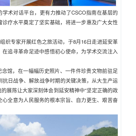
的学术对话平台，更有力推动了
CSCO
指南在基层的
瘤诊疗水平奠定了坚实基础，将进一步惠及广大女性
步组织专家开展红色之旅活动，于
8
月
16
日走进延安革
，在追寻革命足迹中感悟初心使命，为学术交流注入
纪念馆，在一幅幅历史照片、一件件珍贵文物前驻足
到抗日战争、解放战争时期的关键决策，从大生产运
统的展陈让大家深刻体会到延安精神中
“
坚定正确的政
全心全意为人民服务的根本宗旨、自力更生、艰苦奋