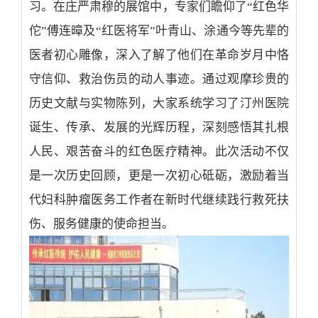
习。在庄严肃穆的展馆中，专家们瞻仰了“红色华
佗”傅连暲及“红医将军”叶青山、涂通今等先辈的
医者初心雕像，深入了解了他们在革命岁月中恪
守信仰、救治伤员的动人事迹。通过观摩珍贵的
历史文献与实物陈列，大家系统学习了汀州医院
诞生、传承、发展的光辉历程，深刻感悟其扎根
人民、艰苦奋斗的红色医疗精神。此次活动不仅
是一次历史回顾，更是一次初心砥砺，激励着当
代妇科肿瘤医务工作者在新时代继续践行救死扶
伤、服务健康的使命担当。