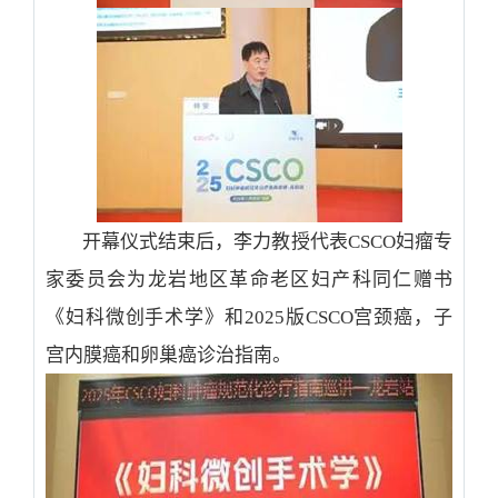
开幕仪式结束后，李力教授代表
CSCO
妇瘤专
家委员会为龙岩地区革命老区妇产科同仁赠书
《妇科微创手术学》和
2025
版
CSCO
宫颈癌，子
宫内膜癌和卵巢癌诊治指南。