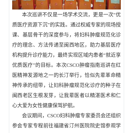
本次巡讲不仅是一场学术交流，更是一次“优
质医疗资源下沉”的实践。通过权威专家的现场授
课、基层骨干的深度参与，将妇科肿瘤规范化诊
疗的理念、方法传递至闽西地区，助力基层医疗
机构提升诊疗能力，最终实现区域内患者“就近享
优质医疗”的目标。本次
CSCO
肿瘤指南巡讲在红
医精神发源地之一的长汀举行，恰似先辈革命精
神传承的纽带，让妇科肿瘤规范化诊疗的种子在
闽西老区生根发芽，让我辈医者以精湛医术和仁
心大爱为女性健康保驾护航。
会议期间，
CSCO
妇科肿瘤专家委员会还组织
参会专家专程前往福建省汀州医院院史馆参观学