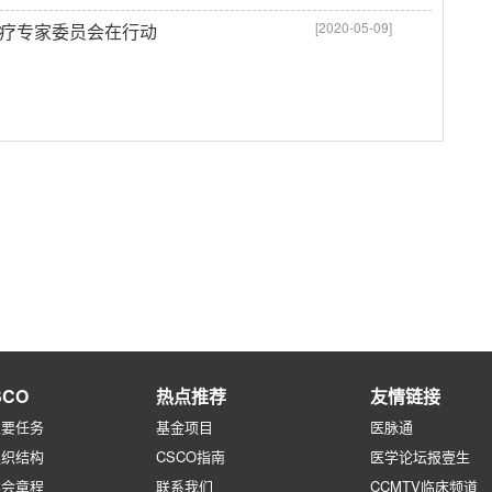
[2020-05-09]
治疗专家委员会在行动
CO
热点推荐
友情链接
主要任务
基金项目
医脉通
组织结构
CSCO指南
医学论坛报壹生
学会章程
联系我们
CCMTV临床频道